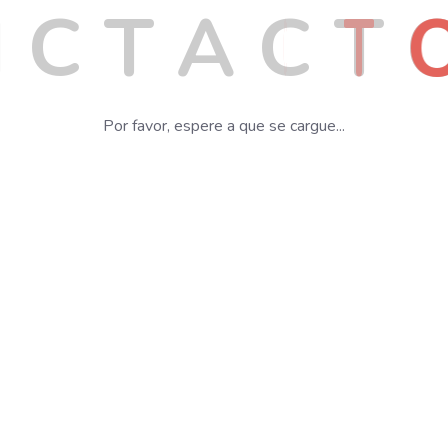
I
C
T
A
C
T
Por favor, espere a que se cargue...