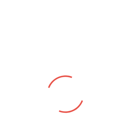
 non proident, sunt in culpa qui officia deserunt mollit anim id est
m, totam rem aperiam, eaque ipsa quae ab illo inventore veritatis
ptas sit aspernatur aut odit aut fugit, sed quia consequuntur m
 ipsum quia dolor sit amet, consectetur, adipisci velit, sed quia
ptatem.
Copyright © Tic Tac Toe - Todos los derechos reservados.