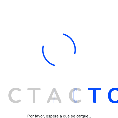
to be revisited..
itae elit libero, a pharetra augue. Nullam id dolor id
osuere erat a ante venenatis dapibus posuere velit
I
C
T
A
C
T
 pharetra augue. Nullam id dolor id nibh ultricies
 aliquet.
Por favor, espere a que se cargue...